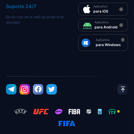
Suporte 24/7
Aplicativo
para iOS
Envie-nos um e-mail se ainda tiver
dúvidas!
Aplicativo
para Android
Aplicativo
para Windows