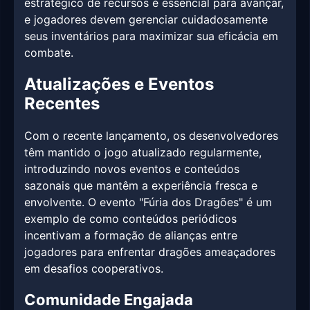
estratégico de recursos é essencial para avançar,
e jogadores devem gerenciar cuidadosamente
seus inventários para maximizar sua eficácia em
combate.
Atualizações e Eventos
Recentes
Com o recente lançamento, os desenvolvedores
têm mantido o jogo atualizado regularmente,
introduzindo novos eventos e conteúdos
sazonais que mantêm a experiência fresca e
envolvente. O evento "Fúria dos Dragões" é um
exemplo de como conteúdos periódicos
incentivam a formação de alianças entre
jogadores para enfrentar dragões ameaçadores
em desafios cooperativos.
Comunidade Engajada