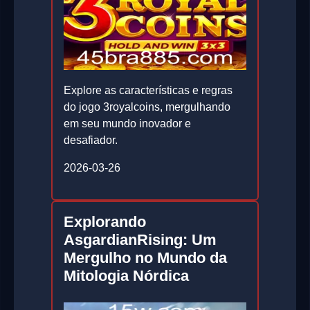
Explore as características e regras
do jogo 3royalcoins, mergulhando
em seu mundo inovador e
desafiador.
2026-03-26
Explorando
AsgardianRising: Um
Mergulho no Mundo da
Mitologia Nórdica