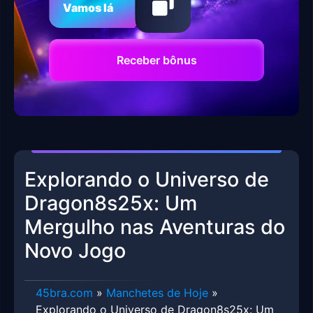
Vamos lá
Receber bônus
Explorando o Universo de
Dragon8s25x: Um
Mergulho nas Aventuras do
Novo Jogo
45bra.com
»
Manchetes de Hoje
»
Explorando o Universo de Dragon8s25x: Um