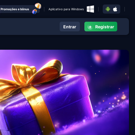
Promoções e bônus
Aplicativo para Windows
+
Entrar
Registrar