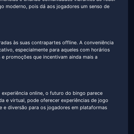
ngo moderno, pois dá aos jogadores um senso de
das às suas contrapartes offline. A conveniência
icativo, especialmente para aqueles com horários
s e promoções que incentivam ainda mais a
experiência online, o futuro do bingo parece
a e virtual, pode oferecer experiências de jogo
e e diversão para os jogadores em plataformas