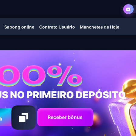
Sabong online
Contrato Usuário
Manchetes de Hoje
S NO PRIMEIRO DEPÓSITO
Receber bônus
á