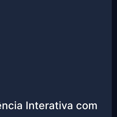
ncia Interativa com