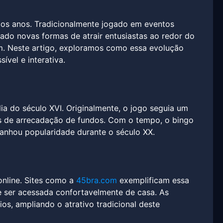
dos anos. Tradicionalmente jogado em eventos
ado novas formas de atrair entusiastas ao redor do
m. Neste artigo, exploramos como essa evolução
vel e interativa.
lia do século XVI. Originalmente, o jogo seguia um
ns de arrecadação de fundos. Com o tempo, o bingo
anhou popularidade durante o século XX.
online. Sites como a
45bra.com
exemplificam essa
e ser acessada confortavelmente de casa. As
s, ampliando o atrativo tradicional deste