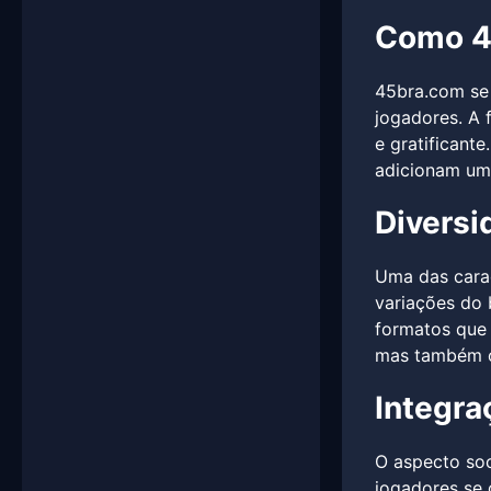
Como 4
45bra.com se 
jogadores. A 
e gratificant
adicionam um 
Diversi
Uma das carac
variações do 
formatos que 
mas também of
Integra
O aspecto soc
jogadores se 