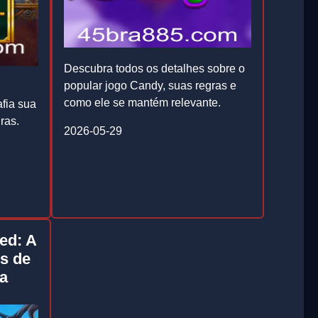
Descubra todos os detalhes sobre o
popular jogo Candy, suas regras e
como ele se mantém relevante.
fia sua
ras.
2026-05-29
ed: A
s de
ra