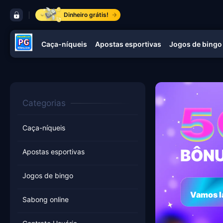
barra de controle 45bra.com
Dinheiro grátis!
Caça-níqueis
Apostas esportivas
Jogos de bingo
navegação 45bra.com
Categorias
Caça-níqueis
BÔNU
Apostas esportivas
Jogos de bingo
Vamos l
Sabong online