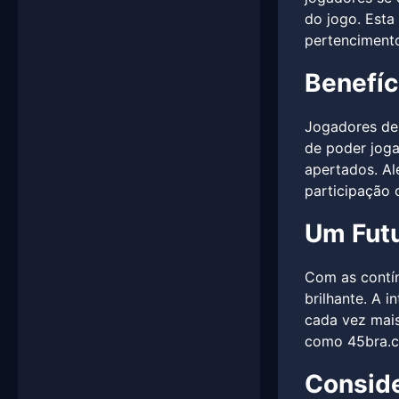
do jogo. Esta
pertenciment
Benefíc
Jogadores de 
de poder joga
apertados. Al
participação 
Um Futu
Com as contín
brilhante. A 
cada vez mais
como 45bra.
Conside