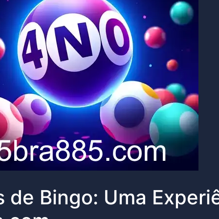
 de Bingo: Uma Experiê