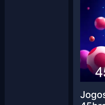
Jogos