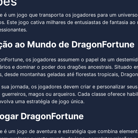
ões
 é um jogo que transporta os jogadores para um universo 
os. Este jogo cativa milhares de entusiastas de fantasia a
essionantes.
ção ao Mundo de DragonFortune
onFortune, os jogadores assumem o papel de um destemido
ários e dominar o poder dos dragões ancestrais. Situado 
, desde montanhas geladas até florestas tropicais, Dragon
sua jornada, os jogadores devem criar e personalizar seus
 guerreiros, magos ou arqueiros. Cada classe oferece habil
volva uma estratégia de jogo única.
ogar DragonFortune
e é um jogo de aventura e estratégia que combina eleme