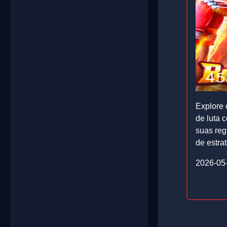
Explore 
de luta 
suas reg
de estra
2026-05