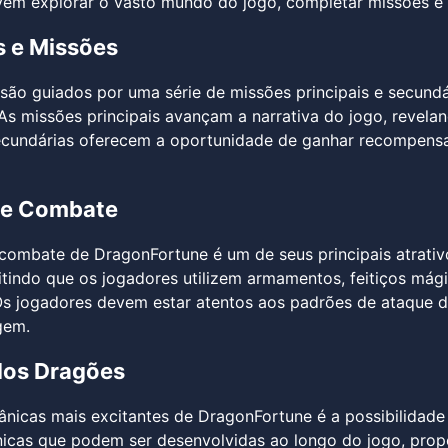
em explorar o vasto mundo do jogo, completar missões e d
 e Missões
são guiados por uma série de missões principais e secundá
. As missões principais avançam a narrativa do jogo, revela
cundárias oferecem a oportunidade de ganhar recompensa
de Combate
combate de DragonFortune é um de seus principais atrati
tindo que os jogadores utilizem armamentos, feitiços mági
Os jogadores devem estar atentos aos padrões de ataque de
gem.
dos Dragões
icas mais excitantes de DragonFortune é a possibilidade
nicas que podem ser desenvolvidas ao longo do jogo, pr