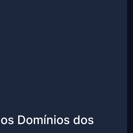
nos Domínios dos