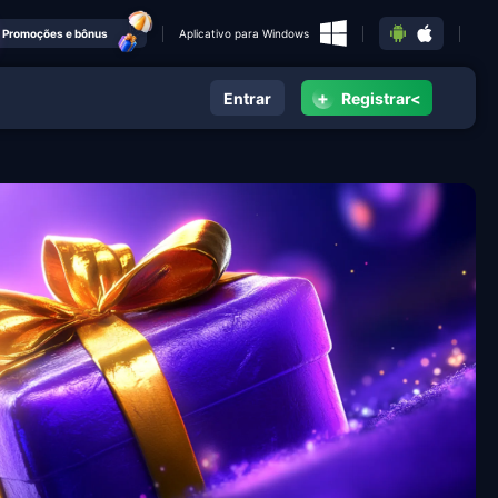
Promoções e bônus
Aplicativo para Windows
+
Entrar
Registrar<