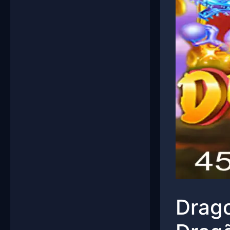
Drago