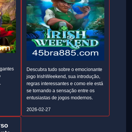
lgantes
Descubra tudo sobre o emocionante
o
jogo IrishWeekend, sua introdução,
.
regras interessantes e como ele está
se tornando a sensação entre os
entusiastas de jogos modernos.
2026-02-27
rso