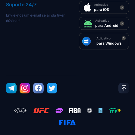
Suporte 24/7
Aplicativo
para iOS
Envie-nos um e-mail se ainda tiver
dúvidas!
Aplicativo
para Android
Aplicativo
para Windows