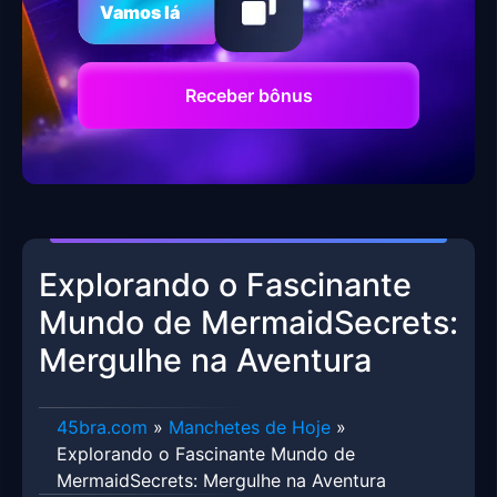
Vamos lá
Receber bônus
Explorando o Fascinante
Mundo de MermaidSecrets:
Mergulhe na Aventura
45bra.com
»
Manchetes de Hoje
»
Explorando o Fascinante Mundo de
MermaidSecrets: Mergulhe na Aventura