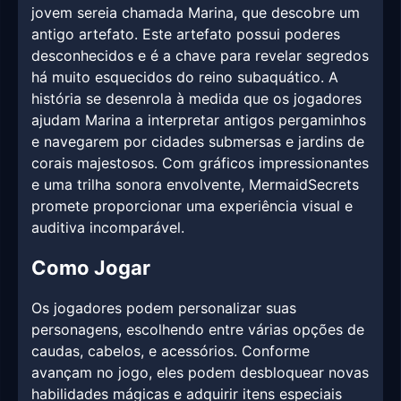
jovem sereia chamada Marina, que descobre um
antigo artefato. Este artefato possui poderes
desconhecidos e é a chave para revelar segredos
há muito esquecidos do reino subaquático. A
história se desenrola à medida que os jogadores
ajudam Marina a interpretar antigos pergaminhos
e navegarem por cidades submersas e jardins de
corais majestosos. Com gráficos impressionantes
e uma trilha sonora envolvente, MermaidSecrets
promete proporcionar uma experiência visual e
auditiva incomparável.
Como Jogar
Os jogadores podem personalizar suas
personagens, escolhendo entre várias opções de
caudas, cabelos, e acessórios. Conforme
avançam no jogo, eles podem desbloquear novas
habilidades mágicas e adquirir itens especiais