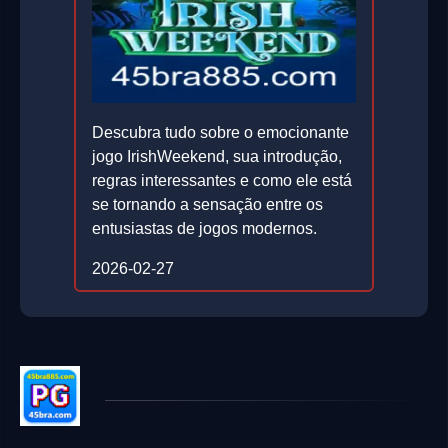
Descubra tudo sobre o emocionante
jogo IrishWeekend, sua introdução,
regras interessantes e como ele está
se tornando a sensação entre os
entusiastas de jogos modernos.
2026-02-27