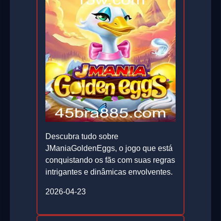
Descubra tudo sobre
JManiaGoldenEggs, o jogo que está
conquistando os fãs com suas regras
intrigantes e dinâmicas envolventes.
2026-04-23