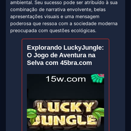
ambiental. Seu sucesso pode ser atribuído à sua
combinação de narrativa envolvente, belas
apresentações visuais e uma mensagem
poderosa que ressoa com a sociedade moderna
preocupada com questões ecológicas.
Explorando LuckyJungle:
O Jogo de Aventura na
Selva com 45bra.com