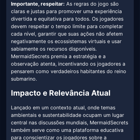
Importante, respeitar:
As regras do jogo são
claras e justas para promover uma experiência
divertida e equitativa para todos. Os jogadores
devem respeitar o tempo limite para completar
cada nível, garantir que suas ações não afetem
negativamente os ecossistemas virtuais e usar
sabiamente os recursos disponíveis.
MermaidSecrets premia a estratégia e a
observação atenta, incentivando os jogadores a
pensarem como verdadeiros habitantes do reino
submarino.
Impacto e Relevância Atual
Lançado em um contexto atual, onde temas
ambientais e sustentabilidade ocupam um lugar
central nas discussões mundiais, MermaidSecrets
também serve como uma plataforma educativa
para conscientizar os jogadores sobre a