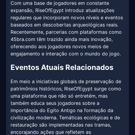
Com uma base de jogadores em constante
expansão, RiseOfEgypt introduz atualizações
regulares que incorporam novos níveis e eventos
baseados em descobertas arqueológicas reais.
Recentemente, parcerias com plataformas como
45bra.com têm trazido ainda mais inovação,
oferecendo aos jogadores novos meios de
engajamento e interação com o mundo do jogo.
Eventos Atuais Relacionados
Em meio a iniciativas globais de preservação de
patrimônios históricos, RiseOfEgypt surge como
uma plataforma que não só entretém, mas
também educa seus jogadores sobre a
importância do Egito Antigo na formação da
civilização moderna. Temáticas ecológicas e de
restauração são implementadas nas tramas,
encorajando ações que refletem as