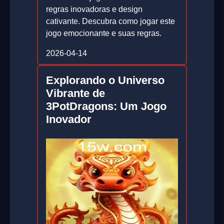
regras inovadoras e design
cativante. Descubra como jogar este
jogo emocionante e suas regras.
2026-04-14
Explorando o Universo
Vibrante de
3PotDragons: Um Jogo
Inovador