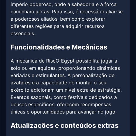
império poderoso, onde a sabedoria e a força
caminham juntas. Para isso, é necessário aliar-se
a poderosos aliados, bem como explorar
diferentes regiões para adquirir recursos
essenciais.
Funcionalidades e Mecânicas
A mecânica de RiseOfEgypt possibilita jogar a
solo ou em equipes, proporcionando dinâmicas
variadas e estimulantes. A personalização de
avatares e a capacidade de montar o seu
exército adicionam um nível extra de estratégia.
Eventos sazonais, como festivais dedicados a
deuses específicos, oferecem recompensas
únicas e oportunidades para avançar no jogo.
Atualizações e conteúdos extras