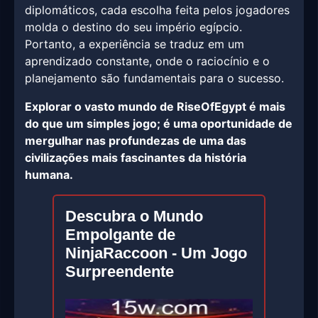
diplomáticos, cada escolha feita pelos jogadores
molda o destino do seu império egípcio.
Portanto, a experiência se traduz em um
aprendizado constante, onde o raciocínio e o
planejamento são fundamentais para o sucesso.
Explorar o vasto mundo de RiseOfEgypt é mais
do que um simples jogo; é uma oportunidade de
mergulhar nas profundezas de uma das
civilizações mais fascinantes da história
humana.
Descubra o Mundo
Empolgante de
NinjaRaccoon - Um Jogo
Surpreendente