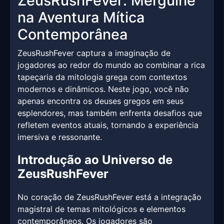
ZeusRushFever: Mergulhe
na Aventura Mítica
Contemporânea
ZeusRushFever captura a imaginação de
jogadores ao redor do mundo ao combinar a rica
tapeçaria da mitologia grega com contextos
modernos e dinâmicos. Neste jogo, você não
apenas encontra os deuses gregos em seus
esplendores, mas também enfrenta desafios que
refletem eventos atuais, tornando a experiência
imersiva e ressonante.
Introdução ao Universo de
ZeusRushFever
No coração de ZeusRushFever está a integração
magistral de temas mitológicos e elementos
contemporâneos. Os jogadores são