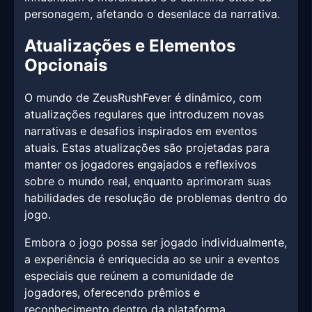
personagem, afetando o desenlace da narrativa.
Atualizações e Elementos
Opcionais
O mundo de ZeusRushFever é dinâmico, com
atualizações regulares que introduzem novas
narrativas e desafios inspirados em eventos
atuais. Estas atualizações são projetadas para
manter os jogadores engajados e reflexivos
sobre o mundo real, enquanto aprimoram suas
habilidades de resolução de problemas dentro do
jogo.
Embora o jogo possa ser jogado individualmente,
a experiência é enriquecida ao se unir a eventos
especiais que reúnem a comunidade de
jogadores, oferecendo prêmios e
reconhecimento dentro da plataforma.