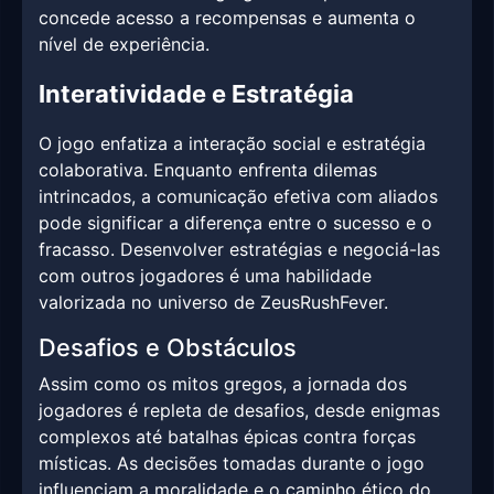
concede acesso a recompensas e aumenta o
nível de experiência.
Interatividade e Estratégia
O jogo enfatiza a interação social e estratégia
colaborativa. Enquanto enfrenta dilemas
intrincados, a comunicação efetiva com aliados
pode significar a diferença entre o sucesso e o
fracasso. Desenvolver estratégias e negociá-las
com outros jogadores é uma habilidade
valorizada no universo de ZeusRushFever.
Desafios e Obstáculos
Assim como os mitos gregos, a jornada dos
jogadores é repleta de desafios, desde enigmas
complexos até batalhas épicas contra forças
místicas. As decisões tomadas durante o jogo
influenciam a moralidade e o caminho ético do