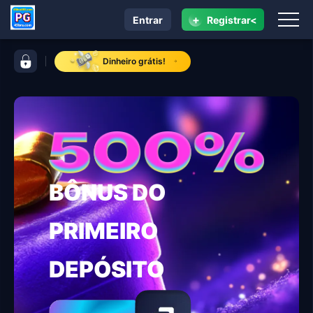
+
Entrar
Registrar<
navegação 45bra.com
barra de controle 45bra.com
Dinheiro grátis!
BÔNUS DO
PRIMEIRO
DEPÓSITO