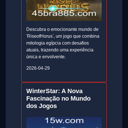
Descubra o emocionante mundo de
'RiseofHorus', um jogo que combina
mitologia egípcia com desafios
atuais, trazendo uma experiência
única e envolvente.
2026-04-29
WinterStar: A Nova
Fascinação no Mundo
dos Jogos