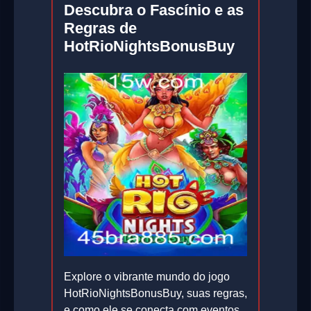
Descubra o Fascínio e as
Regras de
HotRioNightsBonusBuy
Explore o vibrante mundo do jogo
HotRioNightsBonusBuy, suas regras,
e como ele se conecta com eventos