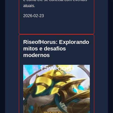
atuais.
2026-02-23
RiseofHorus: Explorando
mitos e desafios
modernos