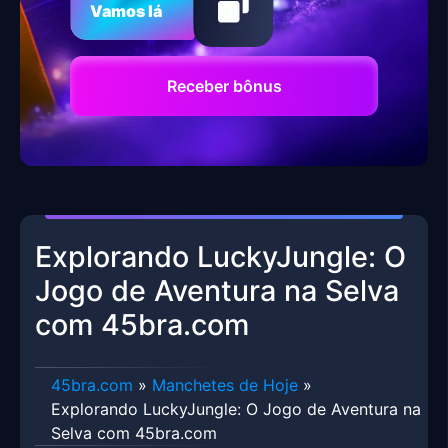
Vamos lá
Receber bônus
Explorando LuckyJungle: O
Jogo de Aventura na Selva
com 45bra.com
45bra.com
»
Manchetes de Hoje
»
Explorando LuckyJungle: O Jogo de Aventura na
Selva com 45bra.com