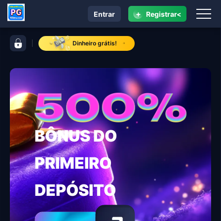
+
Entrar
Registrar<
navegação 45bra.com
barra de controle 45bra.com
Dinheiro grátis!
BÔNUS DO
PRIMEIRO
DEPÓSITO