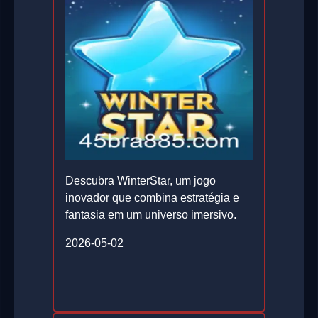
Descubra WinterStar, um jogo
inovador que combina estratégia e
fantasia em um universo imersivo.
2026-05-02