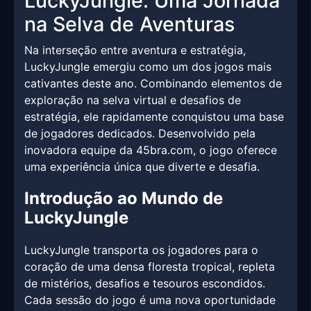
LuckyJungle: Uma Jornada
na Selva de Aventuras
Na interseção entre aventura e estratégia,
LuckyJungle emergiu como um dos jogos mais
cativantes deste ano. Combinando elementos de
exploração na selva virtual e desafios de
estratégia, ele rapidamente conquistou uma base
de jogadores dedicados. Desenvolvido pela
inovadora equipe da 45bra.com, o jogo oferece
uma experiência única que diverte e desafia.
Introdução ao Mundo de
LuckyJungle
LuckyJungle transporta os jogadores para o
coração de uma densa floresta tropical, repleta
de mistérios, desafios e tesouros escondidos.
Cada sessão do jogo é uma nova oportunidade